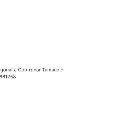
agonal a Cootronar Tumaco –
2661258
25 9999
o@gmail.com