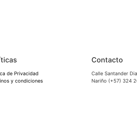
íticas
Contacto
ica de Privacidad
Calle Santander Di
inos y condiciones
Nariño (+57) 324 
ion Documental
Call center: 316 0
ipspuentedelmedi